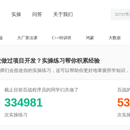
划
实操
问答
关于我们
端
大厂算法课
C++特训班
鸿蒙
大数据
没做过项目开发？实操练习帮你积累经验
师们会批改你的实操练习，这可以帮助你更好地掌握所学知识，
截止目前百战程序员的同学们共做了
百战
334981
53
次实操练习
次实