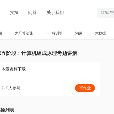
划
实操
问答
关于我们
端
大厂算法课
C++特训班
鸿蒙
大数据
第五阶段：计算机组成原理考题讲解
本章资料下载
0人参与
写作业
实操列表