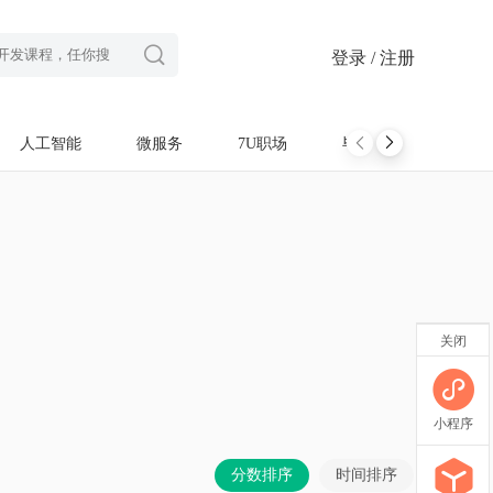

登录 / 注册
人工智能
微服务
7U职场
毕设项目
软考
关闭
小程序
分数排序
时间排序