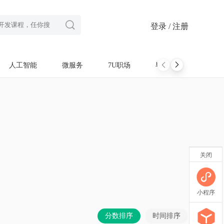

登录 / 注册
人工智能
微服务
7U职场
毕设项目
软考
关闭
小程序
分数排序
时间排序