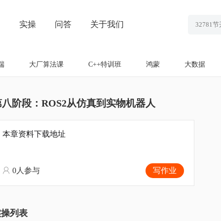
划
实操
问答
关于我们
端
大厂算法课
C++特训班
鸿蒙
大数据
第八阶段：ROS2从仿真到实物机器人
本章资料下载地址
0人参与
写作业
实操列表