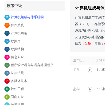
软考中级
计算机组成与体
计算机组成与体系结构
01
计算机组成与体系结
器（CPU）、存储
操作系统
02
系统的处理机制。此
计算机网络
03
及现代多核处理器的
数据库
04
课程：
0/50
实操：
数据结构
05
信息安全
06
章节1：
计算
程序设计语言与语言处理程序
07
必学
1：进
法律法规
08
多媒体技术
09
软件工程
必学
2：进
10
面向对象
11
数据流图
12